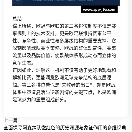
总结：
综上所述，欧冠与欧联的第三名排位制度不仅是赛
事规则上的技术安排，更是欧足联维持赛事公平
性、竞争性、商业性与多层级结构的重要支撑。它
深刻影响球队赛季策略、欧战的整体观赏性、赛事
流量以及品牌价值，使欧战体系形成动态而立体的
竞争生态。
正因如此，理解这一机制不仅有助于更好地观看和
解析比赛，更能洞悉欧洲足球竞争结构的底层逻
辑。第三名排位看似是“失败者的出口”，却是欧战
体系中塑造复活与逆袭剧情的关键节点，也是欧洲
足球魅力的重要组成部分。
上一篇
全面探寻阿森纳队徽红色的历史渊源与象征作用的多维视角