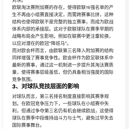
对决。
欧联淘汰赛附加赛的存在，使得欧联16强名单的产
生不再由小组赛直接决定，而需跨赛事比拼，这种
结构也使得欧联不是完整的独立赛事，而成为欧战
体系内部的承接层。这对于欧联球队在赛季早期的
战略布局会产生影响，例如在联赛中更注重轮换，
以应对潜在的欧冠“降班马”。
而对欧会杯而言，由欧联第三名降入附加赛的结构
同样增强了赛事竞争性。欧会杯作为欧足联体系中
最新的赛事，通过这一机制进一步提升其淘汰赛质
量，使得赛事层级虽低，但仍具备相当强度的国际
竞争氛围。
3、对球队竞技层面的影响
对球队而言，第三名排名制度直接影响其赛季规
划。在欧冠竞争压力下，一些球队在小组赛中失
利，但通过争夺第三名仍有机会继续欧战，这使得
球队在赛季中段维持战斗力与士气，避免过早失去
国际赛事舞台。