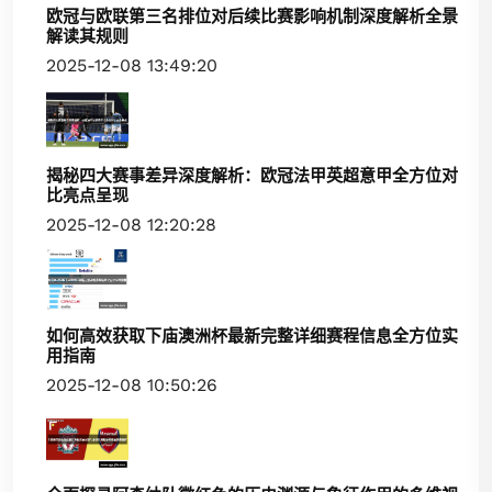
欧冠与欧联第三名排位对后续比赛影响机制深度解析全景
解读其规则
2025-12-08 13:49:20
揭秘四大赛事差异深度解析：欧冠法甲英超意甲全方位对
比亮点呈现
2025-12-08 12:20:28
如何高效获取下庙澳洲杯最新完整详细赛程信息全方位实
用指南
2025-12-08 10:50:26