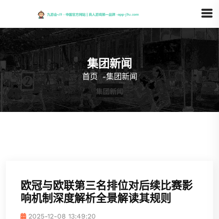
集团新闻
首页
-
集团新闻
欧冠与欧联第三名排位对后续比赛影
响机制深度解析全景解读其规则
2025-12-08 13:49:20