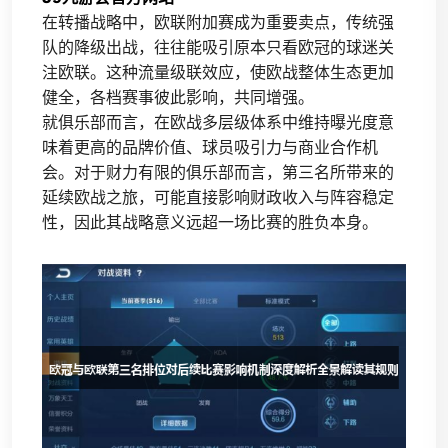
在转播战略中，欧联附加赛成为重要卖点，传统强
队的降级出战，往往能吸引原本只看欧冠的球迷关
注欧联。这种流量级联效应，使欧战整体生态更加
健全，各档赛事彼此影响，共同增强。
就俱乐部而言，在欧战多层级体系中维持曝光度意
味着更高的品牌价值、球员吸引力与商业合作机
会。对于财力有限的俱乐部而言，第三名所带来的
延续欧战之旅，可能直接影响财政收入与阵容稳定
性，因此其战略意义远超一场比赛的胜负本身。