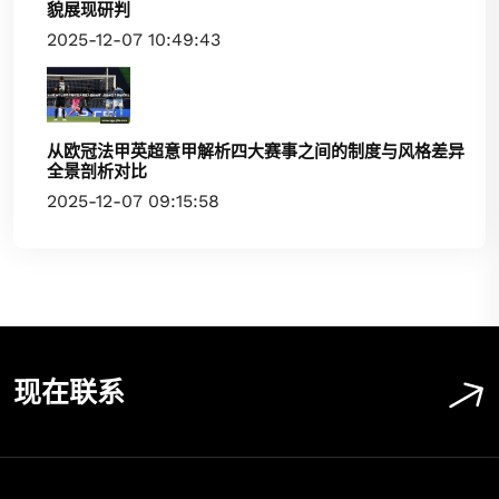
貌展现研判
2025-12-07 10:49:43
从欧冠法甲英超意甲解析四大赛事之间的制度与风格差异
全景剖析对比
2025-12-07 09:15:58
现在联系